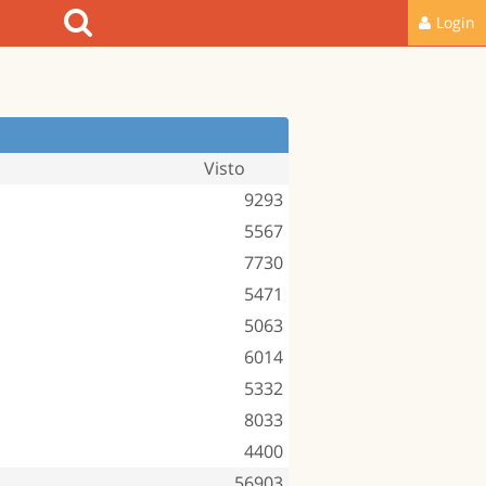
Login
Visto
9293
5567
7730
5471
5063
6014
5332
8033
4400
56903