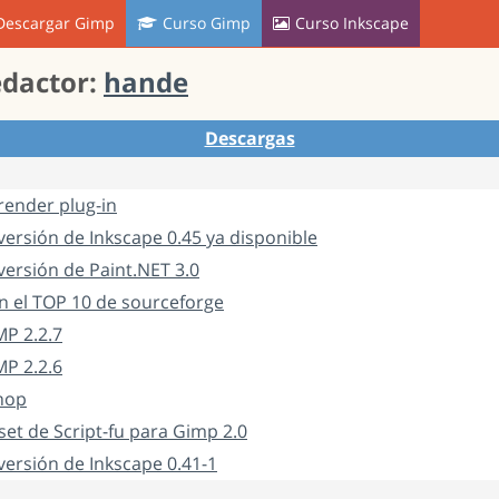
Descargar Gimp
Curso Gimp
Curso Inkscape
edactor:
hande
Descargas
render plug-in
ersión de Inkscape 0.45 ya disponible
ersión de Paint.NET 3.0
n el TOP 10 de sourceforge
MP 2.2.7
MP 2.2.6
hop
et de Script-fu para Gimp 2.0
ersión de Inkscape 0.41-1