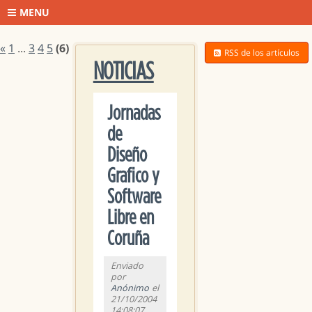
MENU
«
1
...
3
4
5
(6)
RSS de los artículos
NOTICIAS
Jornadas
de
Diseño
Grafico y
Software
Libre en
Coruña
Enviado
por
Anónimo
el
21/10/2004
14:08:07