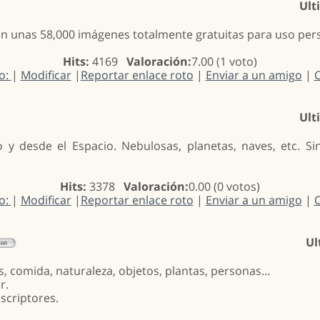
Ult
ión unas 58,000 imágenes totalmente gratuitas para uso per
Hits:
4169
Valoración:
7.00 (1 voto)
io:
|
Modificar
|
Reportar enlace roto
|
Enviar a un amigo
|
C
Ult
y desde el Espacio. Nebulosas, planetas, naves, etc. Si
Hits:
3378
Valoración:
0.00 (0 votos)
io:
|
Modificar
|
Reportar enlace roto
|
Enviar a un amigo
|
C
Ul
s, comida, naturaleza, objetos, plantas, personas...
r.
scriptores.