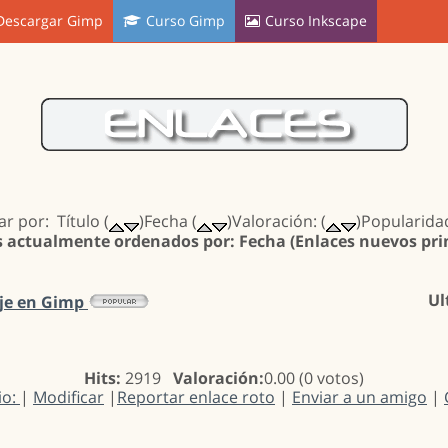
Descargar Gimp
Curso Gimp
Curso Inkscape
r por: Título (
)Fecha (
)Valoración: (
)Popularidad
s actualmente ordenados por: Fecha (Enlaces nuevos pr
Ul
je en Gimp
Hits:
2919
Valoración:
0.00 (0 votos)
io:
|
Modificar
|
Reportar enlace roto
|
Enviar a un amigo
|