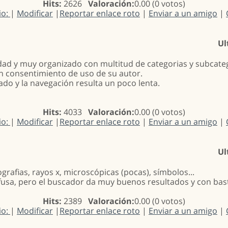
Hits:
2626
Valoración:
0.00 (0 votos)
io:
|
Modificar
|
Reportar enlace roto
|
Enviar a un amigo
|
Ul
ad y muy organizado con multitud de categorias y subcateg
en consentimiento de uso de su autor.
ado y la navegación resulta un poco lenta.
Hits:
4033
Valoración:
0.00 (0 votos)
io:
|
Modificar
|
Reportar enlace roto
|
Enviar a un amigo
|
Ul
ografias, rayos x, microscópicas (pocas), símbolos...
fusa, pero el buscador da muy buenos resultados y con bast
Hits:
2389
Valoración:
0.00 (0 votos)
io:
|
Modificar
|
Reportar enlace roto
|
Enviar a un amigo
|