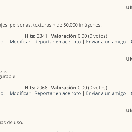
Ul
ajes, personas, texturas + de 50.000 imágenes.
Hits:
3341
Valoración:
0.00 (0 votos)
io:
|
Modificar
|
Reportar enlace roto
|
Enviar a un amigo
|
Ul
tas.
gurable.
Hits:
2966
Valoración:
0.00 (0 votos)
io:
|
Modificar
|
Reportar enlace roto
|
Enviar a un amigo
|
Ul
ias de uso.