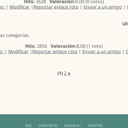
Hits:
2628
Valoración:
0.00 (0 votos)
io:
|
Modificar
|
Reportar enlace roto
|
Enviar a un amigo
|
Ul
as categorias.
Hits:
2856
Valoración:
8.00 (1 voto)
io:
|
Modificar
|
Reportar enlace roto
|
Enviar a un amigo
|
C
(1)
2
»
RSS
CONTACTO
GOOGLE+
TWITTER