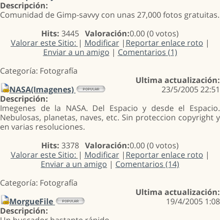
Descripción:
Comunidad de Gimp-savvy con unas 27,000 fotos gratuitas.
Hits:
3445
Valoración:
0.00 (0 votos)
Valorar este Sitio:
|
Modificar
|
Reportar enlace roto
|
Enviar a un amigo
|
Comentarios (1)
Categoría: Fotografía
Ultima actualización:
NASA(Imagenes)
23/5/2005 22:51
Descripción:
Imegenes de la NASA. Del Espacio y desde el Espacio.
Nebulosas, planetas, naves, etc. Sin proteccion copyright y
en varias resoluciones.
Hits:
3378
Valoración:
0.00 (0 votos)
Valorar este Sitio:
|
Modificar
|
Reportar enlace roto
|
Enviar a un amigo
|
Comentarios (14)
Categoría: Fotografía
Ultima actualización:
MorgueFile
19/4/2005 1:08
Descripción: