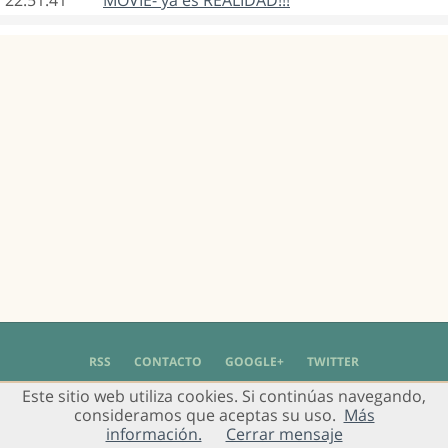
22:51:41
MOVIE- ya es REALIDAD!!!
RSS
CONTACTO
GOOGLE+
TWITTER
Este sitio web utiliza cookies. Si continúas navegando,
© 2004 - 2018 Grupo de Usuarios de Gimp en Español -
Política de Privacidad
-
consideramos que aceptas su uso.
Más
Aviso Legal
información.
Cerrar mensaje