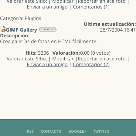
Valorar este Sitio:
|
Modificar
|
Reportar enlace roto
|
Enviar a un amigo
|
Comentarios (1)
Categoría: Plugins
Ultima actualización:
GIMP Gallery
28/7/2004 16:41
Descripción:
Crea galerías de fotos en HTML fácilmente.
Hits:
3206
Valoración:
0.00 (0 votos)
Valorar este Sitio:
|
Modificar
|
Reportar enlace roto
|
Enviar a un amigo
|
Comentarios (2)
RSS
CONTACTO
GOOGLE+
TWITTER