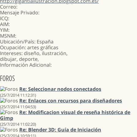
http://gigantiailustracion.blogspot.com.es/
Correo
:
Mensaje Privado:
ICQ:
AIM:
YIM:
MSNM:
Ubicación/País: España
Ocupación: artes gráficas
Intereses: diseño, ilustración,
dibujar, deporte,
Información Adicional:
FOROS
Re: Seleccionar nodos conectados
(25/7/2014 11:12:31)
Re: Enlaces con recursos para diseñadores
(25/7/2014 11:04:53)
Re: Modificacion visual de reseña histórica de
Gimp
(25/7/2014 11:02:20)
Re: Blender 3D: Guía de Iniciación
(25/7/2014 10:59:11)