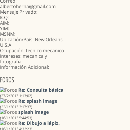
Correo
:
albertoherna@gmail.com
Mensaje Privado:
ICQ:
AIM:
YIM:
MSNM:
Ubicación/País: New Orleans
U.S.A
Ocupación: tecnico mecanico
Intereses: mecanica y
fotografia
Información Adicional:
FOROS
Re: Consulta básica
(27/2/2013 1:13:02)
Re: splash image
(22/1/2013 3:17:37)
splash image
(16/1/2013 5:44:53)
Re: Dibujo a lápiz.
(16/1/2013 4:32:23)