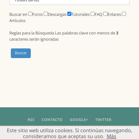
Buscar en
Foros
Descargas
Tutoriales
FAQ
Enlaces
Artículos
Reglas para la Búsqueda Las palabras clave con menos de
3
caracteres serán ignoradas
RSS
CONTACTO
GOOGLE+
TWITTER
Este sitio web utiliza cookies. Si continúas navegando,
© 2004 - 2018 Grupo de Usuarios de Gimp en Español -
Política de Privacidad
-
consideramos que aceptas su uso.
Más