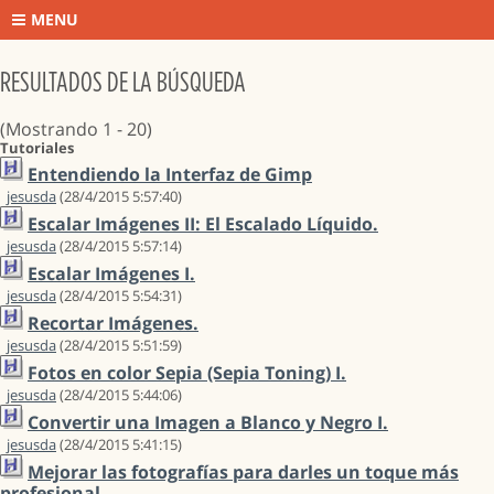
MENU
RESULTADOS DE LA BÚSQUEDA
(Mostrando 1 - 20)
Tutoriales
Entendiendo la Interfaz de Gimp
jesusda
(28/4/2015 5:57:40)
Escalar Imágenes II: El Escalado Líquido.
jesusda
(28/4/2015 5:57:14)
Escalar Imágenes I.
jesusda
(28/4/2015 5:54:31)
Recortar Imágenes.
jesusda
(28/4/2015 5:51:59)
Fotos en color Sepia (Sepia Toning) I.
jesusda
(28/4/2015 5:44:06)
Convertir una Imagen a Blanco y Negro I.
jesusda
(28/4/2015 5:41:15)
Mejorar las fotografías para darles un toque más
profesional.