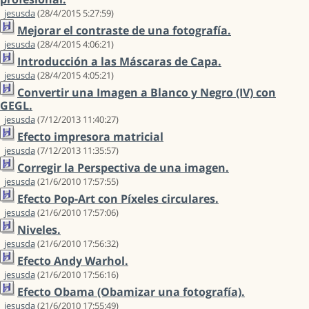
jesusda
(28/4/2015 5:27:59)
Mejorar el contraste de una fotografía.
jesusda
(28/4/2015 4:06:21)
Introducción a las Máscaras de Capa.
jesusda
(28/4/2015 4:05:21)
Convertir una Imagen a Blanco y Negro (IV) con
GEGL.
jesusda
(7/12/2013 11:40:27)
Efecto impresora matricial
jesusda
(7/12/2013 11:35:57)
Corregir la Perspectiva de una imagen.
jesusda
(21/6/2010 17:57:55)
Efecto Pop-Art con Píxeles circulares.
jesusda
(21/6/2010 17:57:06)
Niveles.
jesusda
(21/6/2010 17:56:32)
Efecto Andy Warhol.
jesusda
(21/6/2010 17:56:16)
Efecto Obama (Obamizar una fotografía).
jesusda
(21/6/2010 17:55:49)