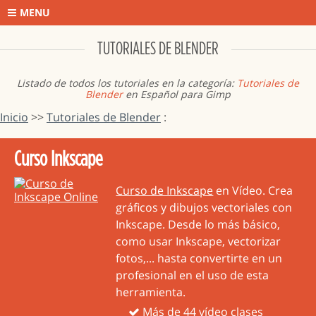
MENU
TUTORIALES DE BLENDER
Listado de todos los tutoriales en la categoría:
Tutoriales de
Blender
en Español para Gimp
Inicio
>>
Tutoriales de Blender
:
Curso Inkscape
Curso de Inkscape
en Vídeo. Crea
gráficos y dibujos vectoriales con
Inkscape. Desde lo más básico,
como usar Inkscape, vectorizar
fotos,... hasta convertirte en un
profesional en el uso de esta
herramienta.
Más de 44 vídeo clases