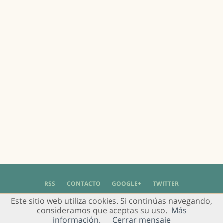
RSS
CONTACTO
GOOGLE+
TWITTER
Este sitio web utiliza cookies. Si continúas navegando,
© 2004 - 2018 Grupo de Usuarios de Gimp en Español -
Política de Privacidad
-
consideramos que aceptas su uso.
Más
Aviso Legal
información.
Cerrar mensaje