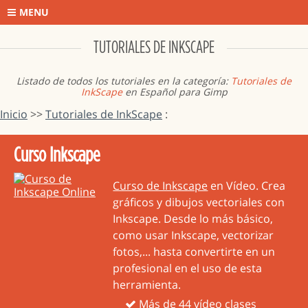
MENU
TUTORIALES DE INKSCAPE
Listado de todos los tutoriales en la categoría:
Tutoriales de
InkScape
en Español para Gimp
Inicio
>>
Tutoriales de InkScape
:
Curso Inkscape
Curso de Inkscape
en Vídeo. Crea
gráficos y dibujos vectoriales con
Inkscape. Desde lo más básico,
como usar Inkscape, vectorizar
fotos,... hasta convertirte en un
profesional en el uso de esta
herramienta.
Más de 44 vídeo clases