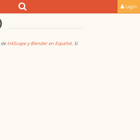
Login
P
s de
InkScape y Blender en Español
. Si