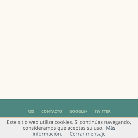
RSS
CONTACTO
GOOGLE+
TWITTER
Este sitio web utiliza cookies. Si continúas navegando,
© 2004 - 2018 Grupo de Usuarios de Gimp en Español -
Política de Privacidad
-
consideramos que aceptas su uso.
Más
Aviso Legal
información.
Cerrar mensaje