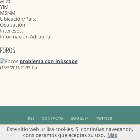
AIM:
YIM:
MSNM:
Ubicación/País:
Ocupación:
Intereses:
Información Adicional:
FOROS
problema con inkscape
(16/5/2016 21:37:14)
RSS
CONTACTO
GOOGLE+
TWITTER
Este sitio web utiliza cookies. Si continúas navegando,
© 2004 - 2018 Grupo de Usuarios de Gimp en Español -
Política de Privacidad
-
consideramos que aceptas su uso.
Más
Aviso Legal