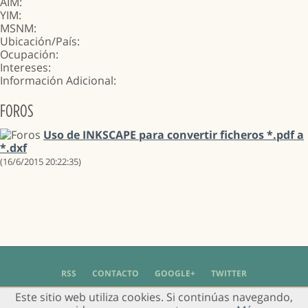
AIM:
YIM:
MSNM:
Ubicación/País:
Ocupación:
Intereses:
Información Adicional:
FOROS
Uso de INKSCAPE para convertir ficheros *.pdf a
*.dxf
(16/6/2015 20:22:35)
RSS
CONTACTO
GOOGLE+
TWITTER
Este sitio web utiliza cookies. Si continúas navegando,
© 2004 - 2018 Grupo de Usuarios de Gimp en Español -
Política de Privacidad
-